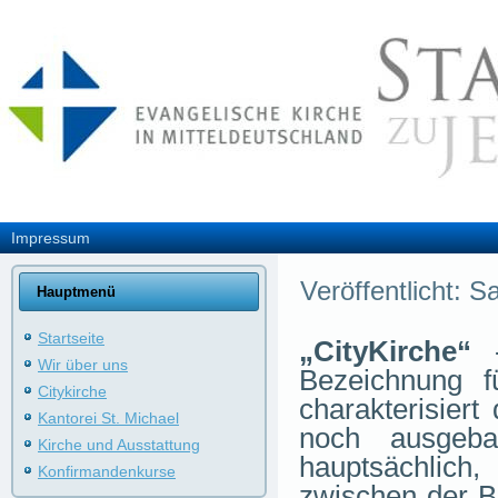
Impressum
Veröffentlicht: S
Hauptmenü
Startseite
„CityKirche“
-
Wir über uns
Bezeichnung f
Citykirche
charakterisiert
Kantorei St. Michael
noch ausgeba
Kirche und Ausstattung
hauptsächlich,
Konfirmandenkurse
zwischen der B